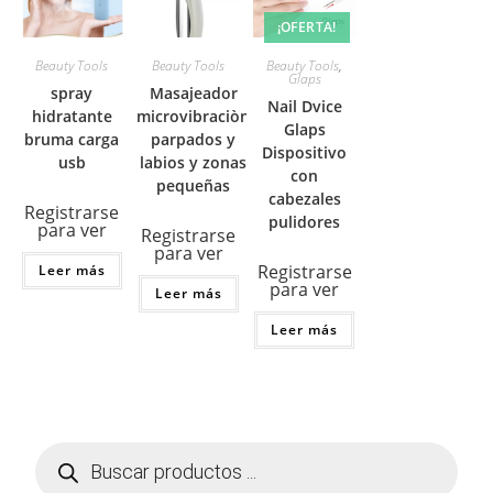
¡OFERTA!
Beauty Tools
Beauty Tools
Beauty Tools
,
Glaps
spray
Masajeador
Nail Dvice
hidratante
microvibraciòn
Glaps
bruma carga
parpados y
Dispositivo
usb
labios y zonas
con
pequeñas
cabezales
Registrarse
pulidores
para ver
Registrarse
para ver
Registrarse
Leer más
para ver
Leer más
Leer más