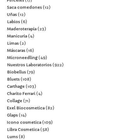
Pinceles
17
Saca comedones
12
Uñas
12
Labios
6
Maderoterapia
23
Manicuria
4
Limas
2
Máscaras
16
Microneedling
49
Nuestros Laboratorios
922
Biobellus
79
Bluets
108
Carthage
103
Charito Ferrari
4
Collage
71
Exel Biocosmetica
82
Glaps
14
Icono cosmetica
109
Libra Cosmetica
58
Lums
8