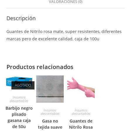
VALORACIONES (0)
Descripción
Guantes de Nitrilo rosa mate, super resistentes, diferentes
marcas pero de excelente calidad, caja de 100u
Productos relacionados
AGOTADO
Insumos
descartables
Barbijo negro
Insumos
Insumos
descartables
descartables
plisado
gasana caja
Gasa no
Guantes de
de 50u
tejida suave
Nitrilo Rosa