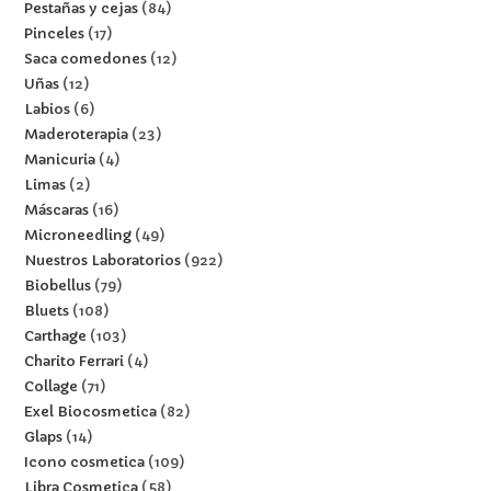
Pestañas y cejas
84
Pinceles
17
Saca comedones
12
Uñas
12
Labios
6
Maderoterapia
23
Manicuria
4
Limas
2
Máscaras
16
Microneedling
49
Nuestros Laboratorios
922
Biobellus
79
Bluets
108
Carthage
103
Charito Ferrari
4
Collage
71
Exel Biocosmetica
82
Glaps
14
Icono cosmetica
109
Libra Cosmetica
58