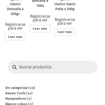
doncella x
clasico
clasico Saenz
100u
Doncella x
Peña x 500g
500gr
Registrarse
Registrarse
para ver
para ver
Registrarse
para ver
Leer más
Leer más
Leer más
Sin categorizar
29
Beauty Tools
42
Masajeadores
2
Blanco y deco
11