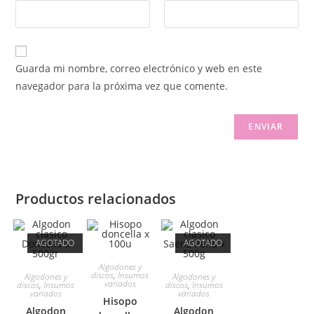
Guarda mi nombre, correo electrónico y web en este
navegador para la próxima vez que comente.
Productos relacionados
AGOTADO
AGOTADO
Algodones y
discos
,
Insumos
Algodones y
Algodones y
variados
discos
,
Insumos
discos
,
Insumos
variados
variados
Hisopo
Algodon
Algodon