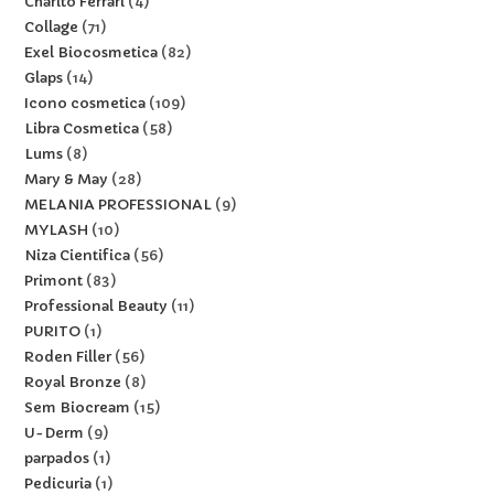
Charito Ferrari
4
Collage
71
Exel Biocosmetica
82
Glaps
14
Icono cosmetica
109
Libra Cosmetica
58
Lums
8
Mary & May
28
MELANIA PROFESSIONAL
9
MYLASH
10
Niza Cientifica
56
Primont
83
Professional Beauty
11
PURITO
1
Roden Filler
56
Royal Bronze
8
Sem Biocream
15
U-Derm
9
parpados
1
Pedicuria
1