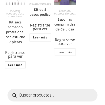
Insumos variados
Kit de 4
Insumos
Esponjas
,
variados
,
Saca
Insumos variados
pasos pedico
comedones
Esponjas
Kit saca
comprimidas
Registrarse
comedón
para ver
de Celulosa
profesional
con estuche
Leer más
Registrarse
7 piezas
para ver
Registrarse
Leer más
para ver
Leer más