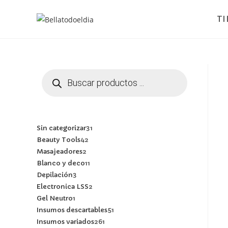
T
Sin categorizar
31
Beauty Tools
42
Masajeadores
2
Blanco y deco
11
Depilación
3
Electronica LSS
2
Gel Neutro
1
Insumos descartables
51
Insumos variados
261