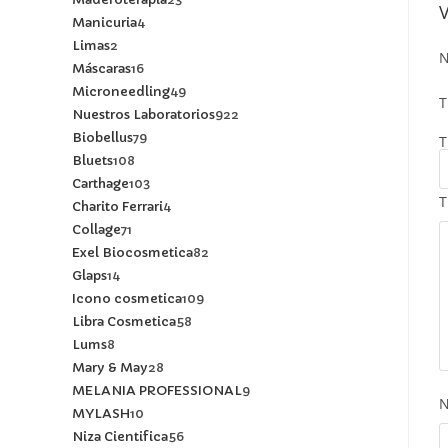
Manicuria
4
Limas
2
N
Máscaras
16
Microneedling
49
T
Nuestros Laboratorios
922
Biobellus
79
T
Bluets
108
Carthage
103
T
Charito Ferrari
4
Collage
71
Exel Biocosmetica
82
Glaps
14
Icono cosmetica
109
Libra Cosmetica
58
Lums
8
Mary & May
28
MELANIA PROFESSIONAL
9
MYLASH
10
Niza Cientifica
56