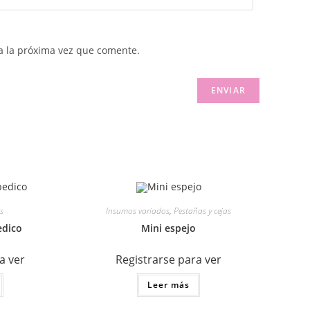
a la próxima vez que comente.
s
Insumos variados
,
Pestañas y cejas
edico
Mini espejo
a ver
Registrarse para ver
Leer más