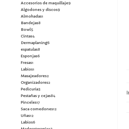
Accesorios de maquillaje
9
Algodones y discos
9
Almohadas
1
Bandejas
8
Bowl
5
Cintas
4
Dermaplaning
6
espatulas
8
Esponjas
6
Fresas
1
Labios
1
Masajeadores
2
Organizadores
2
Pedicuria
3
I
Pestañas y cejas
84
Pinceles
17
Saca comedones
12
Uñas
12
Labios
6
Maderoterapia
23