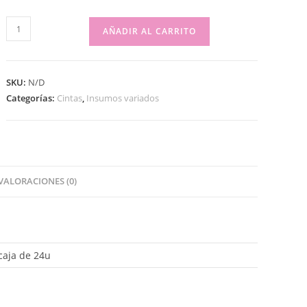
AÑADIR AL CARRITO
SKU:
N/D
Categorías:
Cintas
,
Insumos variados
VALORACIONES (0)
caja de 24u