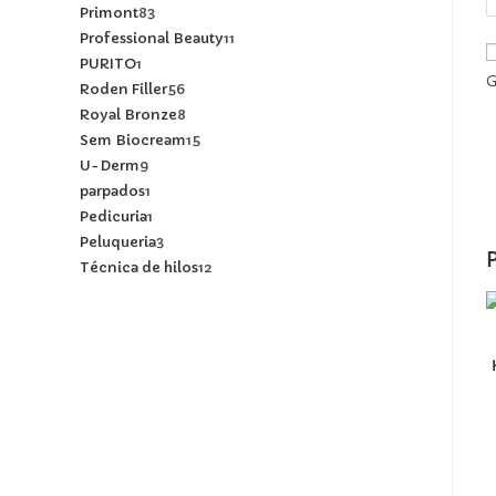
Primont
83
Professional Beauty
11
PURITO
1
G
Roden Filler
56
Royal Bronze
8
Sem Biocream
15
U-Derm
9
parpados
1
Pedicuria
1
Peluqueria
3
Técnica de hilos
12