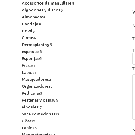
Accesorios de maquillaje
9
Algodones y discos
9
Almohadas
1
Bandejas
8
N
Bowl
5
Cintas
4
T
Dermaplaning
6
T
espatulas
8
Esponjas
6
Fresas
1
T
Labios
1
Masajeadores
2
Organizadores
2
Pedicuria
3
Pestañas y cejas
84
Pinceles
17
Saca comedones
12
Uñas
12
Labios
6
Maderoterapia
23