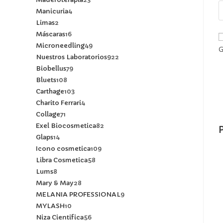
Manicuria
4
Limas
2
Máscaras
16
Microneedling
49
G
Nuestros Laboratorios
922
Biobellus
79
Bluets
108
Carthage
103
Charito Ferrari
4
Collage
71
Exel Biocosmetica
82
Glaps
14
Icono cosmetica
109
Libra Cosmetica
58
Lums
8
Mary & May
28
MELANIA PROFESSIONAL
9
MYLASH
10
Niza Cientifica
56