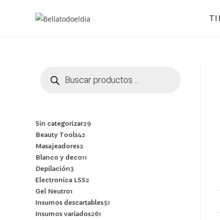
T
Sin categorizar
29
Beauty Tools
42
Masajeadores
2
Blanco y deco
11
Depilación
3
Electronica LSS
2
Gel Neutro
1
Insumos descartables
51
Insumos variados
261