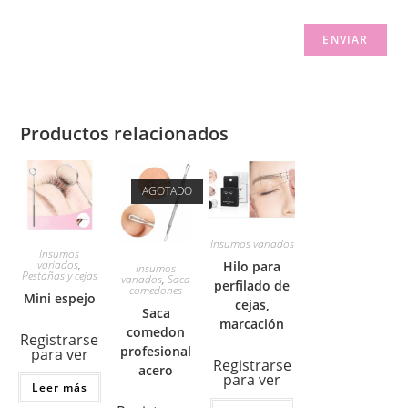
Productos relacionados
AGOTADO
Insumos variados
Insumos
variados
,
Hilo para
Insumos
Pestañas y cejas
variados
,
Saca
perfilado de
comedones
Mini espejo
cejas,
Saca
marcación
comedon
Registrarse
profesional
para ver
Registrarse
acero
para ver
Leer más