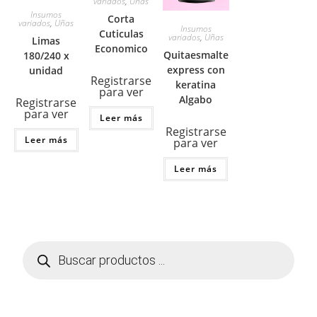
variados
,
Uñas
Insumos
Corta
variados
,
Uñas
Insumos
Cuticulas
variados
,
Uñas
Limas
Economico
Quitaesmalte
180/240 x
express con
unidad
Registrarse
keratina
para ver
Algabo
Registrarse
para ver
Leer más
Registrarse
Leer más
para ver
Leer más