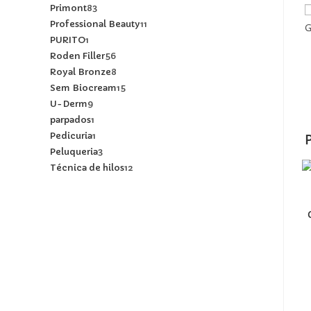
Primont
83
Professional Beauty
11
G
PURITO
1
Roden Filler
56
Royal Bronze
8
Sem Biocream
15
U-Derm
9
parpados
1
Pedicuria
1
Peluqueria
3
Técnica de hilos
12