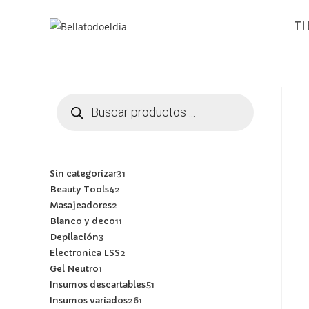
T
Sin categorizar
31
Beauty Tools
42
Masajeadores
2
Blanco y deco
11
Depilación
3
Electronica LSS
2
Gel Neutro
1
Insumos descartables
51
Insumos variados
261