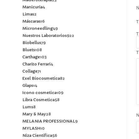
Manicuria
4
N
Limas
2
T
Máscaras
16
Microneedling
49
T
Nuestros Laboratorios
922
Biobellus
79
Bluets
108
T
Carthage
103
Charito Ferrari
4
Collage
71
Exel Biocosmetica
82
Glaps
14
Icono cosmetica
109
Libra Cosmetica
58
Lums
8
Mary & May
28
MELANIA PROFESSIONAL
9
MYLASH
10
Niza Cientifica
56