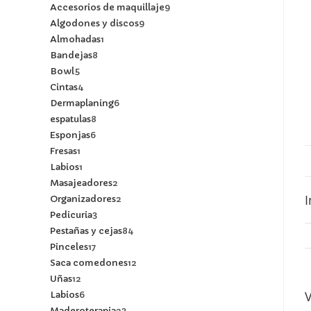
Accesorios de maquillaje
9
Algodones y discos
9
Almohadas
1
Bandejas
8
Bowl
5
Cintas
4
Dermaplaning
6
espatulas
8
Esponjas
6
Fresas
1
Labios
1
Masajeadores
2
I
Organizadores
2
Pedicuria
3
Pestañas y cejas
84
Pinceles
17
Saca comedones
12
Uñas
12
Labios
6
Maderoterapia
23