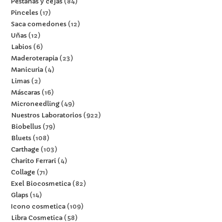
Pestañas y cejas
84
Pinceles
17
Saca comedones
12
Uñas
12
Labios
6
Maderoterapia
23
Manicuria
4
Limas
2
Máscaras
16
Microneedling
49
Nuestros Laboratorios
922
Biobellus
79
Bluets
108
Carthage
103
Charito Ferrari
4
Collage
71
Exel Biocosmetica
82
Glaps
14
Icono cosmetica
109
Libra Cosmetica
58