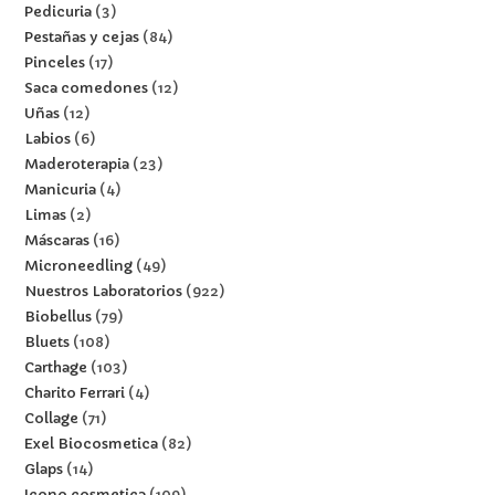
Pedicuria
3
Pestañas y cejas
84
Pinceles
17
Saca comedones
12
Uñas
12
Labios
6
Maderoterapia
23
Manicuria
4
Limas
2
Máscaras
16
Microneedling
49
Nuestros Laboratorios
922
Biobellus
79
Bluets
108
Carthage
103
Charito Ferrari
4
Collage
71
Exel Biocosmetica
82
Glaps
14
Icono cosmetica
109