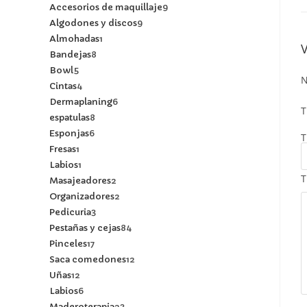
Accesorios de maquillaje
9
Algodones y discos
9
Almohadas
1
Bandejas
8
Bowl
5
N
Cintas
4
Dermaplaning
6
T
espatulas
8
Esponjas
6
T
Fresas
1
Labios
1
T
Masajeadores
2
Organizadores
2
Pedicuria
3
Pestañas y cejas
84
Pinceles
17
Saca comedones
12
Uñas
12
Labios
6
Maderoterapia
23