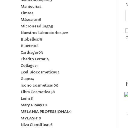
Manicuria
4
Limas
2
Máscaras
16
Microneedling
49
Nuestros Laboratorios
922
G
Biobellus
79
Bluets
108
Carthage
103
Charito Ferrari
4
Collage
71
Exel Biocosmetica
82
Glaps
14
Icono cosmetica
109
Libra Cosmetica
58
Lums
8
Mary & May
28
MELANIA PROFESSIONAL
9
MYLASH
10
Niza Cientifica
56