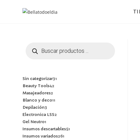
T
Sin categorizar
31
Beauty Tools
42
Masajeadores
2
Blanco y deco
11
Depilación
3
Electronica LSS
2
Gel Neutro
1
Insumos descartables
51
Insumos variados
261