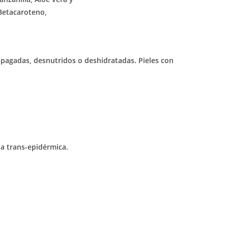
 Betacaroteno,
apagadas, desnutridos o deshidratadas. Pieles con
ua trans-epidérmica.