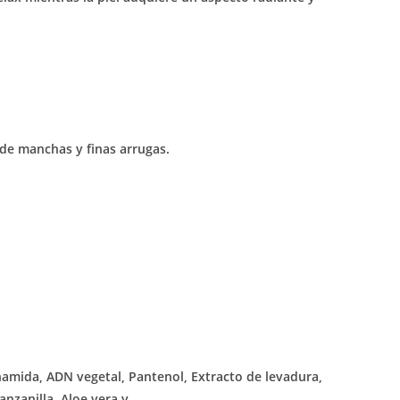
 de manchas y finas arrugas.
namida, ADN vegetal, Pantenol, Extracto de levadura,
anzanilla, Aloe vera y