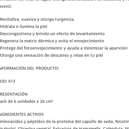
uvenil.
 Revitaliza, suaviza y otorga turgencia.
 Hidrata e ilumina la piel
 Descongestiona y brinda un efecto de levantamiento
 Regenera la matriz dérmica y evita el envejecimiento
 Protege del fotoenvejecimiento y ayuda a minimizar la aparición
 Otorga una sensación de descanso y relax en tu piel
NFORMACIÓN DEL PRODUCTO:
OD: 613
RESENTACIÓN
ack de 6 unidades x 26 cm³
NGREDIENTES ACTIVOS
minoácidos y péptidos de la proteína del capullo de seda, Nicoti
isabolol, Glicerina vegetal, Extractos de Hamamelis, Caléndula, M