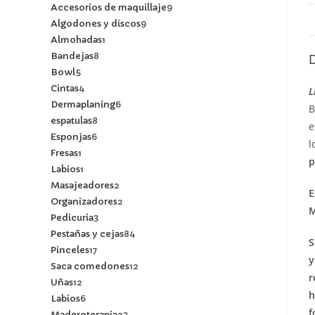
Accesorios de maquillaje
9
Algodones y discos
9
Almohadas
1
Bandejas
8
Bowl
5
Cintas
4
L
Dermaplaning
6
B
espatulas
8
e
Esponjas
6
l
Fresas
1
p
Labios
1
Masajeadores
2
E
Organizadores
2
M
Pedicuria
3
Pestañas y cejas
84
S
Pinceles
17
y
Saca comedones
12
r
Uñas
12
h
Labios
6
f
Maderoterapia
23