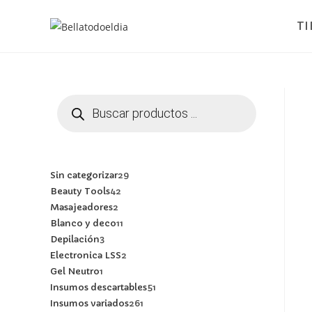
T
Sin categorizar
29
Beauty Tools
42
Masajeadores
2
Blanco y deco
11
Depilación
3
Electronica LSS
2
Gel Neutro
1
Insumos descartables
51
Insumos variados
261