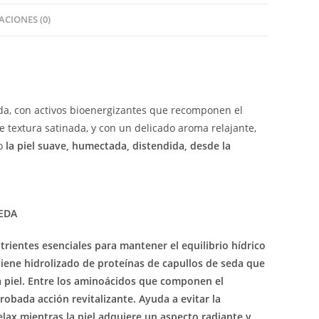
CIONES (0)
eda, con activos bioenergizantes que recomponen el
e textura satinada, y con un delicado aroma relajante,
o
la piel suave, humectada, distendida, desde la
EDA
rientes esenciales para mantener el equilibrio hídrico
ontiene hidrolizado de proteínas de capullos de seda que
la piel. Entre los aminoácidos que componen el
obada acción revitalizante. Ayuda a evitar la
lax mientras la piel adquiere un aspecto radiante y