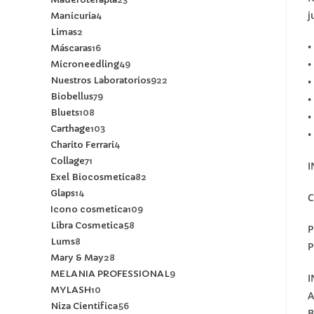
j
Manicuria
4
Limas
2
•
Máscaras
16
•
Microneedling
49
Nuestros Laboratorios
922
•
Biobellus
79
•
Bluets
108
•
Carthage
103
•
Charito Ferrari
4
Collage
71
I
Exel Biocosmetica
82
Glaps
14
C
Icono cosmetica
109
Libra Cosmetica
58
P
Lums
8
P
Mary & May
28
MELANIA PROFESSIONAL
9
I
MYLASH
10
A
Niza Cientifica
56
B