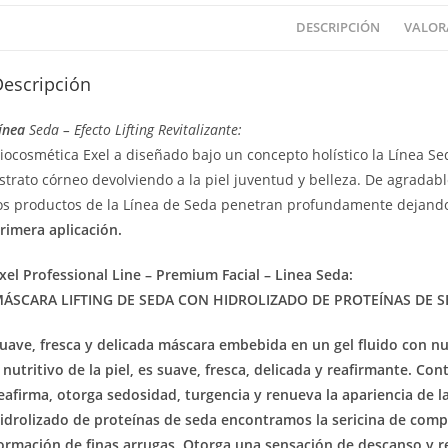
DESCRIPCIÓN
VALORA
Descripción
ínea
Seda – Efecto Lifting Revitalizante:
iocosmética Exel a diseñado bajo un concepto holístico la Línea S
strato córneo devolviendo a la piel juventud y belleza. De agradabl
os productos de la Línea de Seda penetran profundamente dejand
rimera aplicación.
xel Professional Line – Premium Facial – Linea Seda:
ÁSCARA LIFTING DE SEDA CON HIDROLIZADO DE PROTEÍNAS DE S
uave, fresca y delicada máscara embebida en un gel fluido con nut
 nutritivo de la piel, es suave, fresca, delicada y reafirmante. C
eafirma, otorga sedosidad, turgencia y renueva la apariencia de 
idrolizado de proteínas de seda encontramos la sericina de compr
ormación de finas arrugas. Otorga una sensación de descanso y re