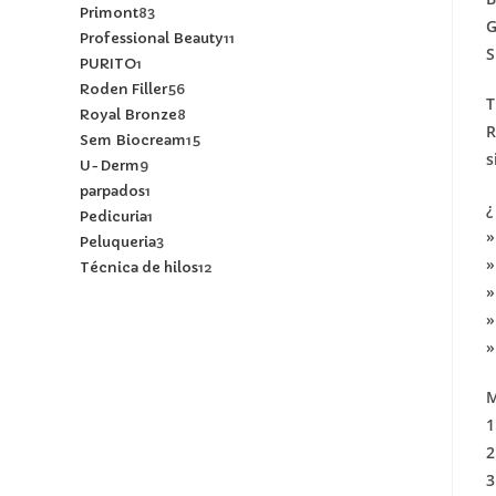
Primont
83
G
Professional Beauty
11
S
PURITO
1
Roden Filler
56
T
Royal Bronze
8
R
Sem Biocream
15
s
U-Derm
9
parpados
1
¿
Pedicuria
1
»
Peluqueria
3
»
Técnica de hilos
12
»
»
»
1
2
3