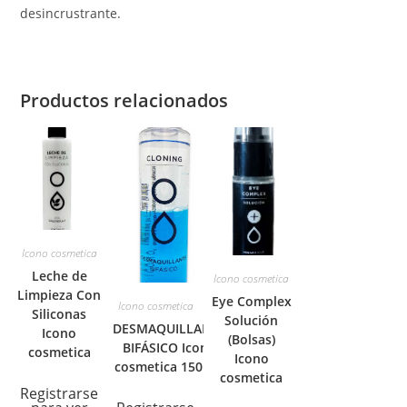
desincrustrante.
Productos relacionados
Icono cosmetica
Leche de
Icono cosmetica
Limpieza Con
Eye Complex
Icono cosmetica
Siliconas
Solución
DESMAQUILLANTE
Icono
(Bolsas)
BIFÁSICO Icono
cosmetica
Icono
cosmetica 150 ml.
cosmetica
Registrarse