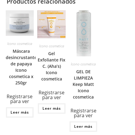
Productos relacionados
Icono cosmetica
Icono cosmetica
Máscara
Gel
desincrustante
Exfoliante Fix
de papaya
Icono cosmetica
C. (Aha’s)
Icono
GEL DE
Icono
cosmetica x
LIMPIEZA
cosmetica
250gr
Keep Matt
Icono
Registrarse
Registrarse
cosmetica
para ver
para ver
Leer más
Registrarse
Leer más
para ver
Leer más