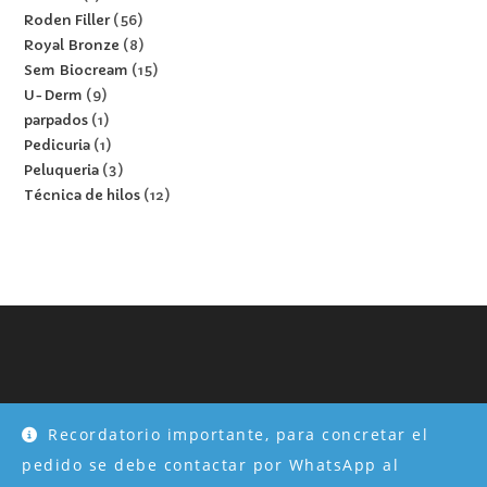
Roden Filler
56
Royal Bronze
8
Sem Biocream
15
U-Derm
9
parpados
1
Pedicuria
1
Peluqueria
3
Técnica de hilos
12
Inicio
Tienda
Nosotros
Mi cuenta
Formulario Profesional
Recordatorio importante, para concretar el
Capacitaciones
Protocolos
pedido se debe contactar por WhatsApp al
Desarrollado por Webmannager.com