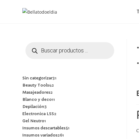
Sin categorizar
31
Beauty Tools
42
Masajeadores
2
Blanco y deco
11
Depilación
3
Electronica LSS
2
Gel Neutro
1
Insumos descartables
51
C
Insumos variados
261