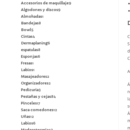
Accesorios de maquillaje
9
Algodones y discos
9
Almohadas
1
Bandejas
8
Bowl
5
C
Cintas
4
Dermaplaning
6
S
espatulas
8
d
Esponjas
6
C
Fresas
1
Labios
1
A
Masajeadores
2
Organizadores
2
Á
Pedicuria
3
n
Pestañas y cejas
84
l
Pinceles
17
s
Saca comedones
12
Á
Uñas
12
m
Labios
6
m
Maderoterapia
23