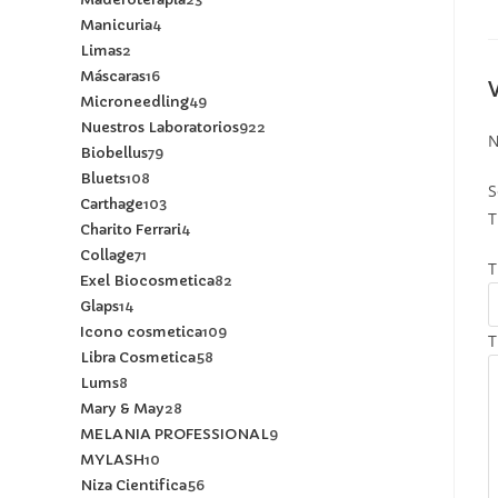
Manicuria
4
Limas
2
Máscaras
16
Microneedling
49
Nuestros Laboratorios
922
N
Biobellus
79
Bluets
108
S
Carthage
103
T
Charito Ferrari
4
Collage
71
T
Exel Biocosmetica
82
Glaps
14
Icono cosmetica
109
T
Libra Cosmetica
58
Lums
8
Mary & May
28
MELANIA PROFESSIONAL
9
MYLASH
10
Niza Cientifica
56