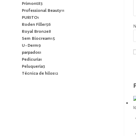
Primont
83
Professional Beauty
11
PURITO
1
Roden Filler
56
Royal Bronze
8
Sem Biocream
15
U-Derm
9
parpados
1
Pedicuria
1
Peluqueria
3
Técnica de hilos
12