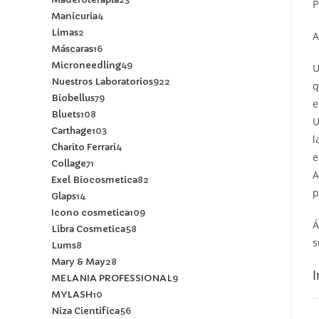
P
Manicuria
4
Limas
2
A
Máscaras
16
Microneedling
49
U
Nuestros Laboratorios
922
q
Biobellus
79
e
Bluets
108
U
Carthage
103
l
Charito Ferrari
4
e
Collage
71
A
Exel Biocosmetica
82
p
Glaps
14
Icono cosmetica
109
Á
Libra Cosmetica
58
s
Lums
8
Mary & May
28
I
MELANIA PROFESSIONAL
9
MYLASH
10
Niza Cientifica
56