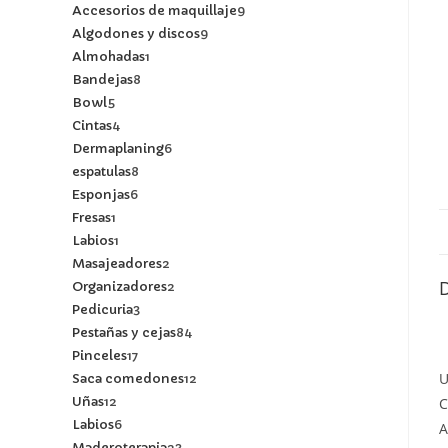
Accesorios de maquillaje
9
Algodones y discos
9
Almohadas
1
Bandejas
8
Bowl
5
Cintas
4
Dermaplaning
6
espatulas
8
Esponjas
6
Fresas
1
Labios
1
Masajeadores
2
Organizadores
2
Pedicuria
3
Pestañas y cejas
84
Pinceles
17
U
Saca comedones
12
Uñas
12
C
Labios
6
A
Maderoterapia
23