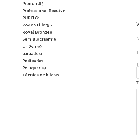
Primont
83
Professional Beauty
11
PURITO
1
Roden Filler
56
Royal Bronze
8
N
Sem Biocream
15
U-Derm
9
T
parpados
1
Pedicuria
1
T
Peluqueria
3
Técnica de hilos
12
T