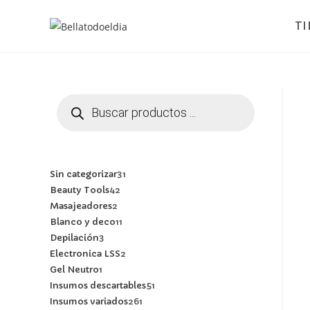
T
Sin categorizar
31
Beauty Tools
42
Masajeadores
2
Blanco y deco
11
Depilación
3
Electronica LSS
2
Gel Neutro
1
Insumos descartables
51
Insumos variados
261