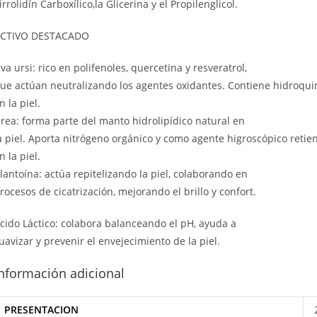
irrolidín Carboxílico,la Glicerina y el Propilenglicol.
CTIVO DESTACADO
va ursi: rico en polifenoles, quercetina y resveratrol,
ue actúan neutralizando los agentes oxidantes. Contiene hidroqu
n la piel.
rea: forma parte del manto hidrolipídico natural en
a piel. Aporta nitrógeno orgánico y como agente higroscópico reti
n la piel.
lantoína: actúa repitelizando la piel, colaborando en
rocesos de cicatrización, mejorando el brillo y confort.
cido Láctico: colabora balanceando el pH, ayuda a
uavizar y prevenir el envejecimiento de la piel.
nformación adicional
PRESENTACION