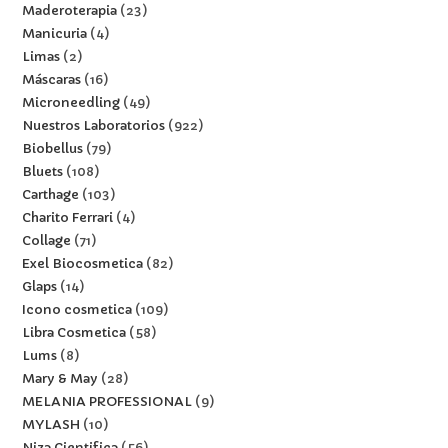
Maderoterapia
23
Manicuria
4
Limas
2
Máscaras
16
Microneedling
49
Nuestros Laboratorios
922
Biobellus
79
Bluets
108
Carthage
103
Charito Ferrari
4
Collage
71
Exel Biocosmetica
82
Glaps
14
Icono cosmetica
109
Libra Cosmetica
58
Lums
8
Mary & May
28
MELANIA PROFESSIONAL
9
MYLASH
10
Niza Cientifica
56