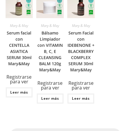
Mary & May
Mary & May
Mary & May
Serum facial
Bálsamo
Serum Facial
con
Limpiador
con
CENTELLA
con VITAMIN
IDEBENONE +
ASIATICA
B, C, E
BLACKBERRY
SERUM 30ml
CLEANSING
COMPLEX
Mary&May
BALM 120g
SERUM 30ml
Mary&May
Mary&May
Registrarse
para ver
Registrarse
Registrarse
para ver
para ver
Leer más
Leer más
Leer más