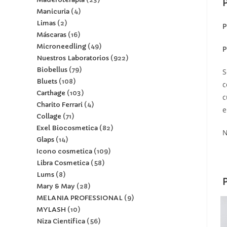
Manicuria
4
Limas
2
P
Máscaras
16
Microneedling
49
P
Nuestros Laboratorios
922
Biobellus
79
S
Bluets
108
c
Carthage
103
c
Charito Ferrari
4
e
Collage
71
Exel Biocosmetica
82
N
Glaps
14
Icono cosmetica
109
Libra Cosmetica
58
Lums
8
Mary & May
28
MELANIA PROFESSIONAL
9
MYLASH
10
Niza Cientifica
56