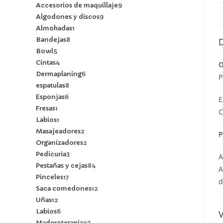
Accesorios de maquillaje
9
Algodones y discos
9
Almohadas
1
Bandejas
8
Bowl
5
Cintas
4
O
Dermaplaning
6
P
espatulas
8
Esponjas
6
E
Fresas
1
C
Labios
1
Masajeadores
2
P
Organizadores
2
Pedicuria
3
A
Pestañas y cejas
84
A
Pinceles
17
d
Saca comedones
12
Uñas
12
Labios
6
Maderoterapia
23