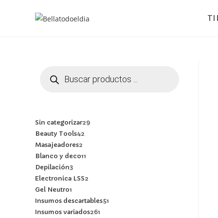
T
Sin categorizar
29
Beauty Tools
42
Masajeadores
2
Blanco y deco
11
Depilación
3
Electronica LSS
2
Gel Neutro
1
Insumos descartables
51
Insumos variados
261