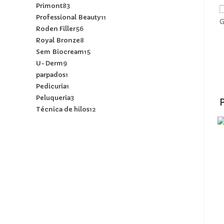
Primont
83
Professional Beauty
11
G
Roden Filler
56
Royal Bronze
8
Sem Biocream
15
U-Derm
9
parpados
1
Pedicuria
1
Peluqueria
3
Técnica de hilos
12