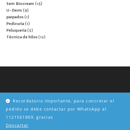
Sem Biocream
15
U-Derm
9
parpados
1
Pedicuria
1
Peluqueria
3
Técnica de hilos
12
Inicio
Tienda
Nosotros
Mi cuenta
Formulario Profesional
Recordatorio importante, para concretar el
Capacitaciones
Protocolos
pedido se debe contactar por WhatsApp al
Desarrollado por Webmannager.com
1121561809, gracias
Descartar