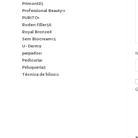
Primont
83
Professional Beauty
11
PURITO
1
Roden Filler
56
Royal Bronze
8
Sem Biocream
15
U-Derm
9
parpados
1
Pedicuria
1
Peluqueria
3
Técnica de hilos
12
G