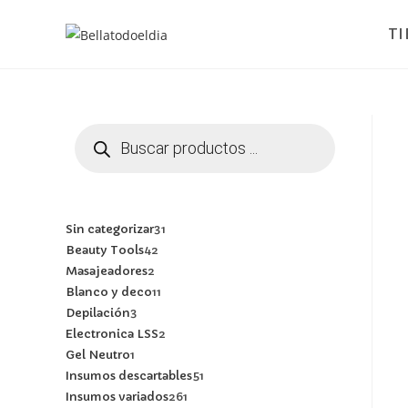
T
Sin categorizar
31
Beauty Tools
42
Masajeadores
2
Blanco y deco
11
Depilación
3
Electronica LSS
2
Gel Neutro
1
Insumos descartables
51
Insumos variados
261