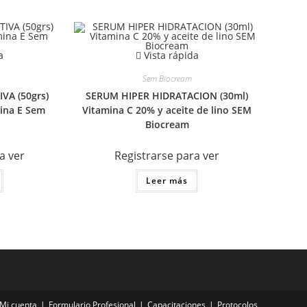
a
Vista rápida
Sem Biocream
VA (50grs)
SERUM HIPER HIDRATACION (30ml)
mina E Sem
Vitamina C 20% y aceite de lino SEM
Biocream
a ver
Registrarse para ver
Leer más
Mi cuenta
Formulario Profesional
Capacitaciones
Protocolos