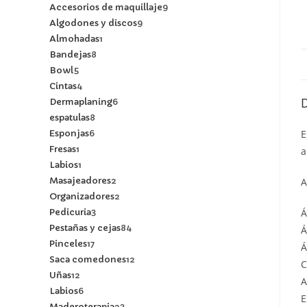
Accesorios de maquillaje
9
Algodones y discos
9
Almohadas
1
Bandejas
8
Bowl
5
Cintas
4
Dermaplaning
6
espatulas
8
Esponjas
6
E
Fresas
1
a
Labios
1
Masajeadores
2
A
Organizadores
2
Pedicuria
3
Á
Pestañas y cejas
84
Á
Pinceles
17
Á
Saca comedones
12
C
Uñas
12
A
Labios
6
E
Maderoterapia
23