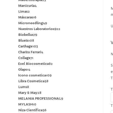
Manicuria
4
M
Limas
2
m
Máscaras
16
Microneedling
49
U
Nuestros Laboratorios
922
Biobellus
79
Bluets
108
Carthage
103
Charito Ferrari
4
N
Collage
71
Exel Biocosmetica
82
S
Glaps
14
e
Icono cosmetica
109
T
Libra Cosmetica
58
Lums
8
T
Mary & May
28
MELANIA PROFESSIONAL
9
MYLASH
10
T
Niza Cientifica
56