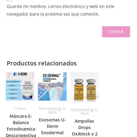
Guarda mi nombre, correo electrónico y web en este
navegador para la próxima vez que comente.
Productos relacionados
U-Derm
Microneedling
,
U-
Microneedling
,
U-
Derm
Derm
Máscara E-
Exosomas U-
Ampollas
Balance
Derm
Drops
Fotodinamica
Exodermal
Oxiblock x 2
Descongestiva