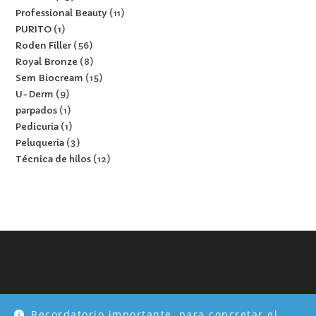
Professional Beauty
11
PURITO
1
Roden Filler
56
Royal Bronze
8
Sem Biocream
15
U-Derm
9
parpados
1
Pedicuria
1
Peluqueria
3
Técnica de hilos
12
Inicio
Tienda
Nosotros
Mi cuenta
Formulario Profesional
Recordatorio importante, para concretar el