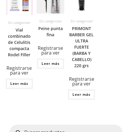
Sin categorizar
Sin categorizar
Sin categorizar
Peine punta
PRIMONT
Vial
fina
BARBER GEL
combinado
ULTRA
de Celulitis
FUERTE
Registrarse
compacta
para ver
(BARBA Y
Rodel Filler
CABELLO)
Leer más
220 grs
Registrarse
para ver
Registrarse
para ver
Leer más
Leer más