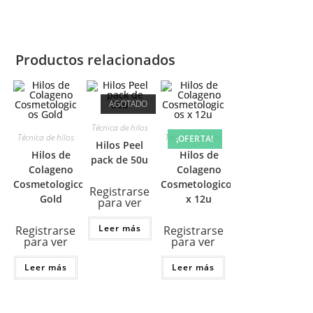
Productos relacionados
AGOTADO
Técnica de hilos
Técnica de hilos
Técnica de hilos
¡OFERTA!
Hilos Peel
Hilos de
Hilos de
pack de 50u
Colageno
Colageno
Cosmetologicos
Cosmetologicos
Registrarse
Gold
x 12u
para ver
Leer más
Registrarse
Registrarse
para ver
para ver
Leer más
Leer más