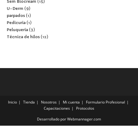
Sem Biocream
15
U-Derm
9
parpados
1
Pedicuria
1
Peluqueria
3
Técnica de hilos
12
Inicio
Tienda
Nosotros
Mi cuenta
Formulario Profesional
Capacitaciones
Protocolos
Desarrollado por Webmannager.com