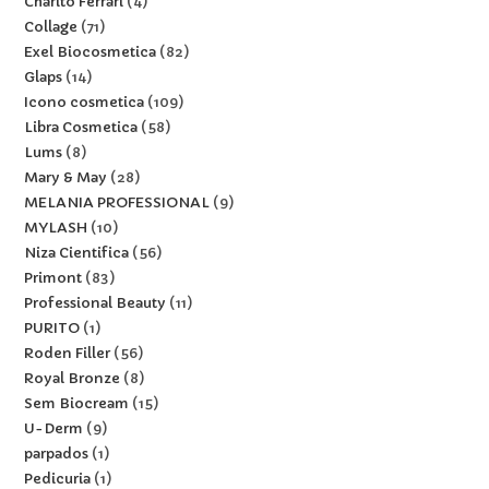
Charito Ferrari
4
Collage
71
Exel Biocosmetica
82
Glaps
14
Icono cosmetica
109
Libra Cosmetica
58
Lums
8
Mary & May
28
MELANIA PROFESSIONAL
9
MYLASH
10
Niza Cientifica
56
Primont
83
Professional Beauty
11
PURITO
1
Roden Filler
56
Royal Bronze
8
Sem Biocream
15
U-Derm
9
parpados
1
Pedicuria
1