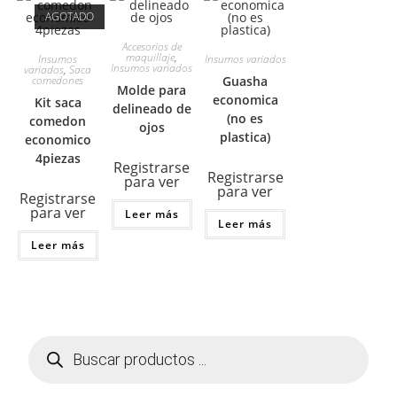
AGOTADO
Accesorios de
maquillaje
,
Insumos
Insumos variados
Insumos variados
variados
,
Saca
comedones
Guasha
Molde para
economica
Kit saca
delineado de
(no es
comedon
ojos
plastica)
economico
4piezas
Registrarse
Registrarse
para ver
para ver
Registrarse
para ver
Leer más
Leer más
Leer más