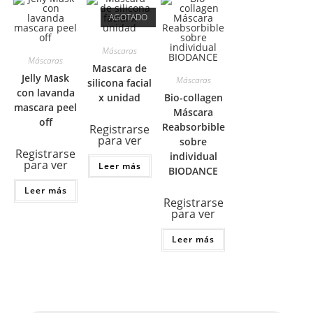
AGOTADO
Máscaras
Máscaras
Mascara de
Jelly Mask
Máscaras
silicona facial
con lavanda
x unidad
Bio-collagen
mascara peel
Máscara
off
Reabsorbible
Registrarse
para ver
sobre
Registrarse
individual
para ver
Leer más
BIODANCE
Leer más
Registrarse
para ver
Leer más