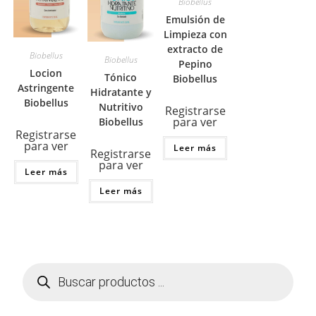
Biobellus
Emulsión de
Limpieza con
extracto de
Biobellus
Biobellus
Pepino
Locion
Tónico
Biobellus
Astringente
Hidratante y
Biobellus
Nutritivo
Registrarse
para ver
Biobellus
Registrarse
para ver
Leer más
Registrarse
para ver
Leer más
Leer más