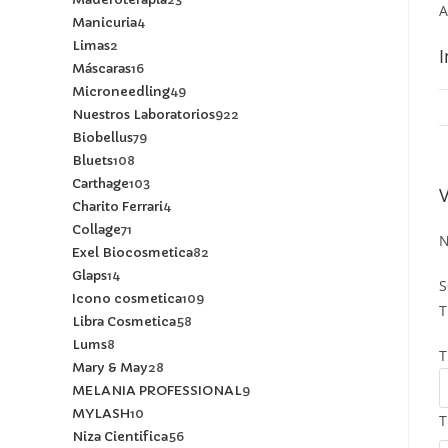
A
Manicuria
4
Limas
2
I
Máscaras
16
Microneedling
49
Nuestros Laboratorios
922
Biobellus
79
Bluets
108
Carthage
103
Charito Ferrari
4
Collage
71
N
Exel Biocosmetica
82
Glaps
14
S
Icono cosmetica
109
T
Libra Cosmetica
58
Lums
8
T
Mary & May
28
MELANIA PROFESSIONAL
9
MYLASH
10
T
Niza Cientifica
56