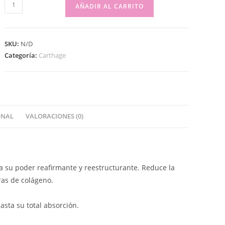
AÑADIR AL CARRITO
SKU:
N/D
Categoría:
Carthage
ONAL
VALORACIONES (0)
s a su poder reafirmante y reestructurante. Reduce la
bras de colágeno.
asta su total absorción.