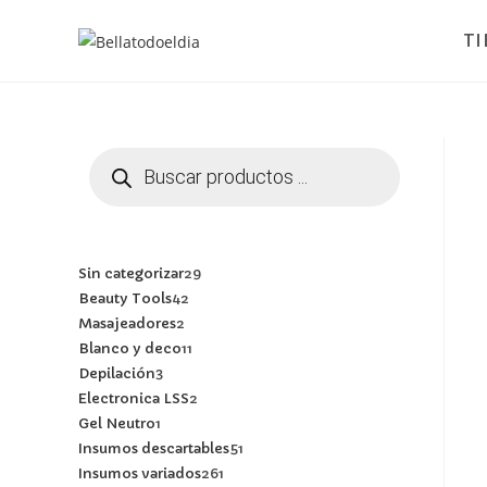
T
Sin categorizar
29
Beauty Tools
42
Masajeadores
2
Blanco y deco
11
Depilación
3
Electronica LSS
2
Gel Neutro
1
Insumos descartables
51
Insumos variados
261