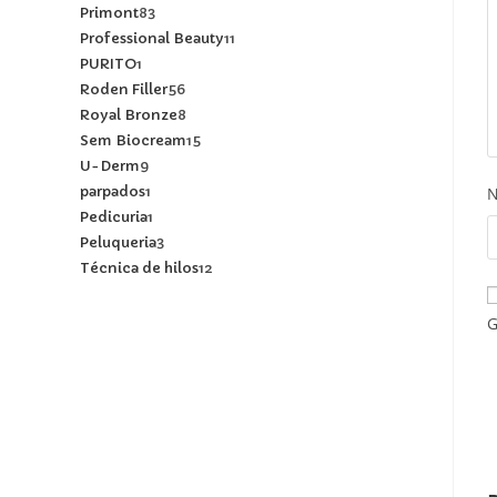
Primont
83
Professional Beauty
11
PURITO
1
Roden Filler
56
Royal Bronze
8
Sem Biocream
15
U-Derm
9
parpados
1
Pedicuria
1
Peluqueria
3
Técnica de hilos
12
G