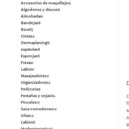
Accesorios de maquillaje
9
Algodones y discos
9
Almohadas
1
Bandejas
8
Bowl
5
Cintas
4
Dermaplaning
6
espatulas
8
Esponjas
6
Fresas
1
Labios
1
Masajeadores
2
Organizadores
2
Pedicuria
3
Pestañas y cejas
84
C
Pinceles
17
f
Saca comedones
12
Uñas
12
A
Labios
6
B
Maderoterapia
23