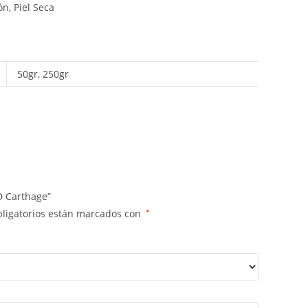
ón, Piel Seca
50gr, 250gr
D Carthage”
ligatorios están marcados con
*