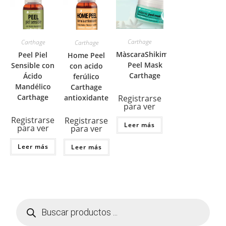
Carthage
Carthage
Carthage
MàscaraShikimic
Peel Piel
Home Peel
Peel Mask
Sensible con
con acido
Carthage
Ácido
ferúlico
Mandélico
Carthage
Carthage
Registrarse
antioxidante
para ver
Registrarse
Registrarse
Leer más
para ver
para ver
Leer más
Leer más