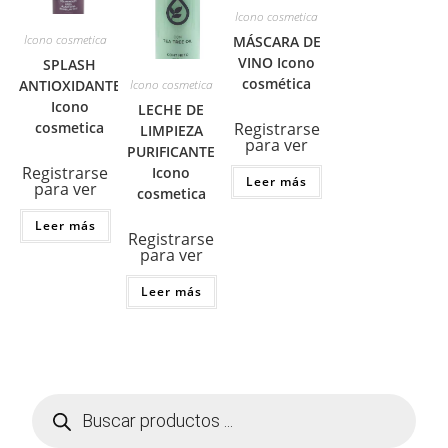
Icono cosmetica
Icono cosmetica
MÁSCARA DE
VINO Icono
SPLASH
cosmética
ANTIOXIDANTE
Icono cosmetica
Icono
LECHE DE
cosmetica
Registrarse
LIMPIEZA
para ver
PURIFICANTE
Registrarse
Icono
Leer más
para ver
cosmetica
Leer más
Registrarse
para ver
Leer más