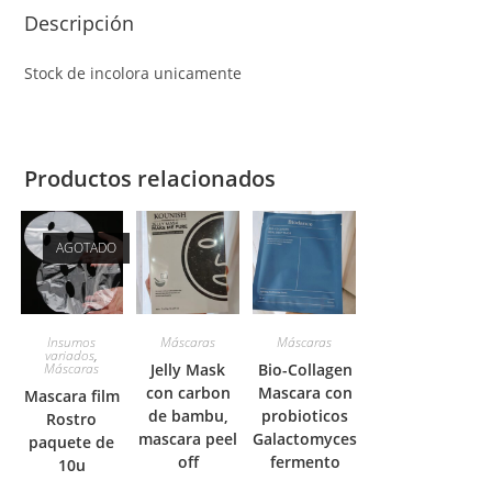
Descripción
Stock de incolora unicamente
Productos relacionados
AGOTADO
Insumos
Máscaras
Máscaras
variados
,
Máscaras
Jelly Mask
Bio-Collagen
con carbon
Mascara con
Mascara film
de bambu,
probioticos
Rostro
mascara peel
Galactomyces
paquete de
off
fermento
10u